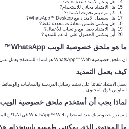
هل يدعم الامتداد عدة لغات؟
هل الامتداد مجاني للاستخدام?
كم مرة يتم تحديث الامتداد?
هل سيعمل الامتداد مع WhatsApp™ Desktop؟
هل يمكنني طمس محادثات محددة فقط?
هل الامتداد يعمل مع واتساب للأعمال؟
أين يمكنني الحصول على الدعم للتمديد?
ما هو ملحق خصوصية الويب WhatsApp™
إن ملحق خصوصية WhatsApp™ Web هو امتداد للمتصفح يعمل على تشويش الرسائل والوسائط وعناصر الدردشة الأخرى على WhatsApp™ Web، ولا يكشف عنها إلا عند المرور فوقها.
كيف يعمل التمديد
الماوس فوق المحتوى.
لماذا يجب أن أستخدم ملحق خصوصية الويب WhatsApp™
إنه يعزز خصوصيتك عند استخدام WhatsApp™ Web في الأماكن المشتركة أو العامة عن طريق منع الآخرين من رؤية رسائلك ووسائطك دون إذنك.
ما المحتوى الذي يمكنني طمسه باستخدام هذا 