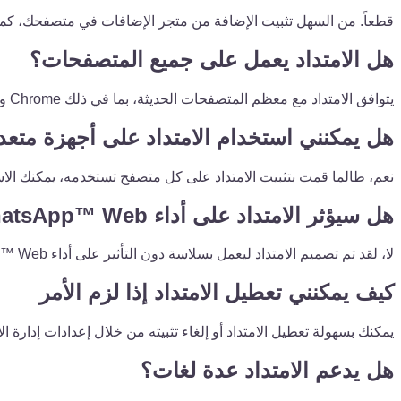
قطعاً. من السهل تثبيت الإضافة من متجر الإضافات في متصفحك، كم
هل الامتداد يعمل على جميع المتصفحات؟
يتوافق الامتداد مع معظم المتصفحات الحديثة، بما في ذلك Chrome وFirefox وEdge. ومع ذلك، يوصى دائمًا بالتحقق من تفاصيل الامتداد للحصول على معلومات التوافق المحددة.
هل يمكنني استخدام الامتداد على أجهزة متعد
نعم، طالما قمت بتثبيت الامتداد على كل متصفح تستخدمه، يمكنك الا
هل سيؤثر الامتداد على أداء WhatsApp™ Web
لا، لقد تم تصميم الامتداد ليعمل بسلاسة دون التأثير على أداء WhatsApp™ Web.
كيف يمكنني تعطيل الامتداد إذا لزم الأمر
يمكنك بسهولة تعطيل الامتداد أو إلغاء تثبيته من خلال إعدادات إدارة 
هل يدعم الامتداد عدة لغات؟