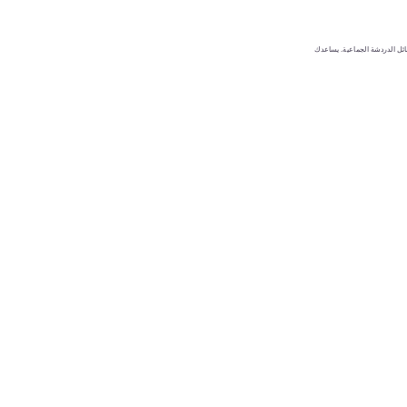
وحتى رسائل الدردشة الجماعية. يساعدك