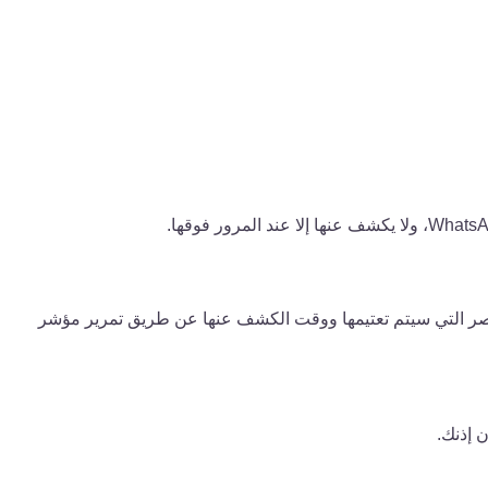
ة والمعاينات والوسائط وصور الملف الشخصي على WhatsApp™ Web. يمكنك تخصيص العناصر التي سيتم تعتيمها ووقت الكشف عنها عن طريق تمرير مؤشر