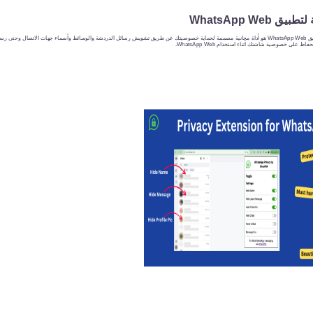
WhatsApp We
SheetWA ملحق الخصوصية لتطبيق WhatsApp Web هو أداة مجانية مصممة لحماية خصوصيتك عن طريق تشويش رسائل الدردشة والوسائط وأسماء جهات الاتصال 