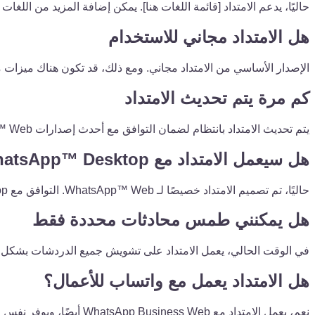
حاليًا، يدعم الامتداد [قائمة اللغات هنا]. يمكن إضافة المزيد من اللغات
هل الامتداد مجاني للاستخدام
الإصدار الأساسي من الامتداد مجاني. ومع ذلك، قد تكون هناك ميزات 
كم مرة يتم تحديث الامتداد
يتم تحديث الامتداد بانتظام لضمان التوافق مع أحدث إصدارات WhatsApp™ Web ولتقديم ميزات جديدة.
هل سيعمل الامتداد مع WhatsApp™ Desktop؟
حاليًا، تم تصميم الامتداد خصيصًا لـ WhatsApp™ Web. التوافق مع WhatsApp™ Desktop غير مضمون.
هل يمكنني طمس محادثات محددة فقط
في الوقت الحالي، يعمل الامتداد على تشويش جميع الدردشات بشكل اف
هل الامتداد يعمل مع واتساب للأعمال؟
نعم، يعمل الامتداد مع WhatsApp Business Web أيضًا، ويوفر نفس ميزات الخصوصية.