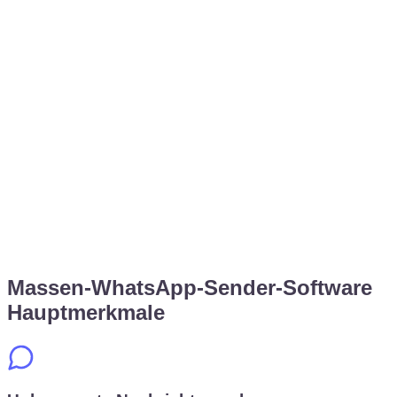
Ja. Sie können je nach Ihren Kampagnenanforderungen
Texte, Bilder, Videos und Dokumente versenden.
📊
Erhalte ich Berichte?
Antwort verraten
SheetWA hilft Ihnen, Aktivitäten zu verfolgen, damit Sie den
Kampagnenfortschritt verstehen und Ihre Nachrichten
verbessern können.
Massen-WhatsApp-Sender-Software
Hauptmerkmale