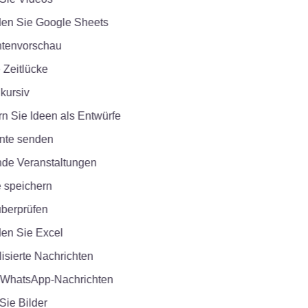
 Sie Google Sheets
envorschau
Zeitlücke
ursiv
Sie Ideen als Entwürfe
e senden
 Veranstaltungen
speichern
erprüfen
 Sie Excel
ierte Nachrichten
atsApp-Nachrichten
e Bilder