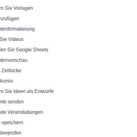
 Sie Vorlagen
zufügen
enformatierung
e Videos
 Sie Google Sheets
envorschau
Zeitlücke
ursiv
Sie Ideen als Entwürfe
e senden
 Veranstaltungen
speichern
erprüfen