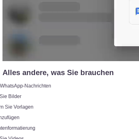
Alles andere, was Sie brauchen
atsApp-Nachrichten
e Bilder
 Sie Vorlagen
zufügen
enformatierung
e Videos