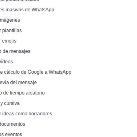
 masivos de WhatsApp
mágenes
lantillas
emojis
de mensajes
deos
 cálculo de Google a WhatsApp
via del mensaje
 de tiempo aleatorio
 cursiva
ideas como borradores
ocumentos
 eventos