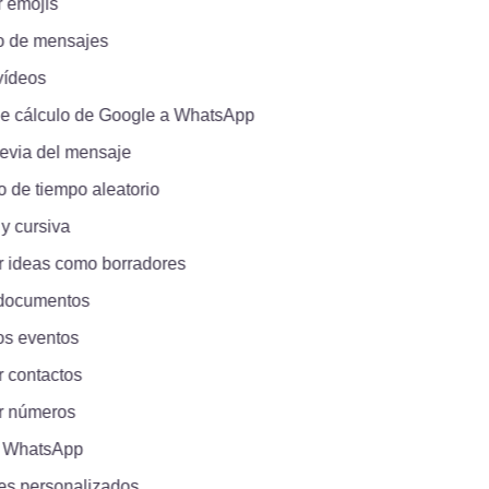
emojis
de mensajes
deos
 cálculo de Google a WhatsApp
via del mensaje
 de tiempo aleatorio
 cursiva
ideas como borradores
ocumentos
 eventos
ontactos
 números
WhatsApp
 personalizados