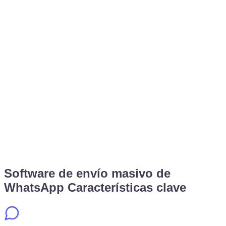
Sí. Puede enviar texto, imágenes, videos y documentos
según las necesidades de su campaña.
📊
¿Recibo informes?
Revelar respuesta
SheetWA le ayuda a realizar un seguimiento de la actividad
para que pueda comprender el progreso de la campaña y
mejorar sus mensajes.
Software de envío masivo de
WhatsApp Características clave