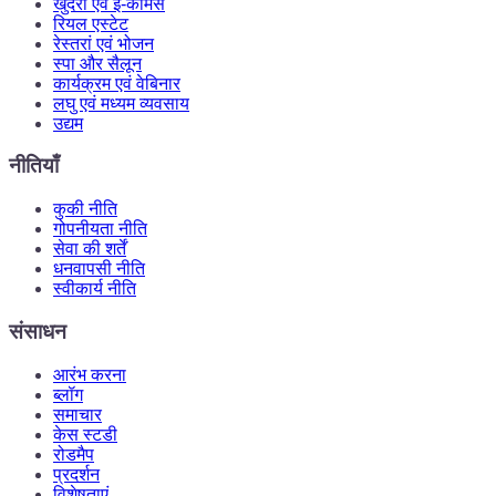
खुदरा एवं ई-कॉमर्स
रियल एस्टेट
रेस्तरां एवं भोजन
स्पा और सैलून
कार्यक्रम एवं वेबिनार
लघु एवं मध्यम व्यवसाय
उद्यम
नीतियाँ
कुकी नीति
गोपनीयता नीति
सेवा की शर्तें
धनवापसी नीति
स्वीकार्य नीति
संसाधन
आरंभ करना
ब्लॉग
समाचार
केस स्टडी
रोडमैप
प्रदर्शन
विशेषताएं