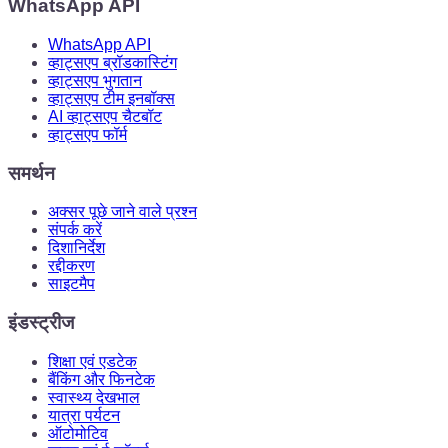
WhatsApp API
WhatsApp API
व्हाट्सएप ब्रॉडकास्टिंग
व्हाट्सएप भुगतान
व्हाट्सएप टीम इनबॉक्स
AI व्हाट्सएप चैटबॉट
व्हाट्सएप फॉर्म
समर्थन
अक्सर पूछे जाने वाले प्रश्न
संपर्क करें
दिशानिर्देश
रद्दीकरण
साइटमैप
इंडस्ट्रीज
शिक्षा एवं एडटेक
बैंकिंग और फिनटेक
स्वास्थ्य देखभाल
यात्रा पर्यटन
ऑटोमोटिव