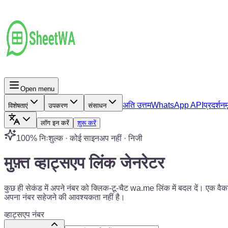
Open menu
अति उत्तम
WhatsApp API
प्रदर्शन
म
विशेषताएं
उपकरण
संसाधन
लॉग इन करें
शुरू करें
100% निःशुल्क · कोई साइनअप नहीं · निजी
मुफ़्त व्हाट्सएप
लिंक जेनरेटर
कुछ ही सेकंड में अपने नंबर को क्लिक-टू-चैट wa.me लिंक में बदल दें। एक वैकल्प
अपना नंबर सहेजने की आवश्यकता नहीं है।
व्हाट्सएप नंबर