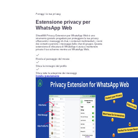
Proteggi la tua privacy
Estensione privacy per
WhatsApp Web
SheetWA Privacy Extension per WhatsApp Web è uno
strumento gratuito progettato per proteggere la tua privacy
offuscando i messaggi di chat, i contenuti multimediali, i nomi
dei contatti e persino i messaggi delle chat di gruppo. Questa
estensione di sfocatura di WhatsApp ti aiuta a mantenere
privato il tuo schermo mentre usi WhatsApp Web.
Rivela al passaggio del mouse
Sfoca le immagini del profilo
Sfoca tutte le anteprime dei messaggi
Installa gratuitamente