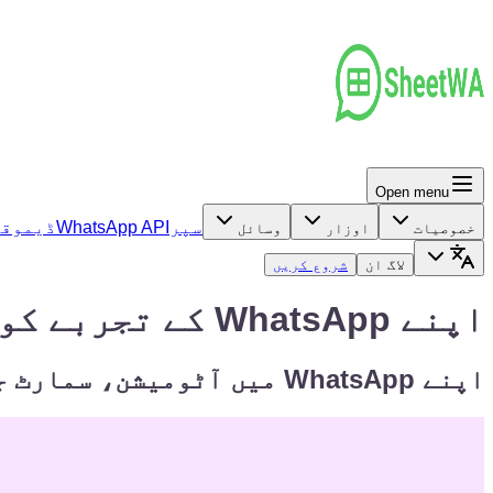
Open menu
سپر
WhatsApp API
ڈیمو
قی
خصوصیات
اوزار
وسائل
لاگ ان
شروع کریں
اپنے WhatsApp کے تجربے کو مفت میں اپ گریڈ کریں۔
اپنے WhatsApp میں آٹومیشن، سمارٹ جوابات اور مزید شامل کریں – بغیر کسی قیمت کے!