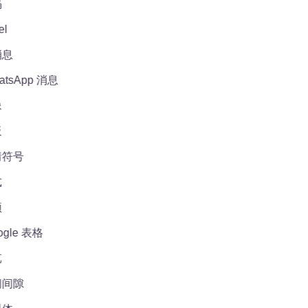
息
sApp 消息
符号
le 表格
间隙