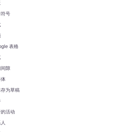
符号
le 表格
间隙
体
存为草稿
的活动
人