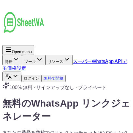
Open menu
スーパー
WhatsApp API
デ
特長
ツール
リソース
モ
価格設定
ログイン
無料で開始
100% 無料 · サインアップなし · プライベート
無料のWhatsApp
リンクジェ
ネレーター
あなたの番号を数秒でクリックトゥチャット wa.me リンク