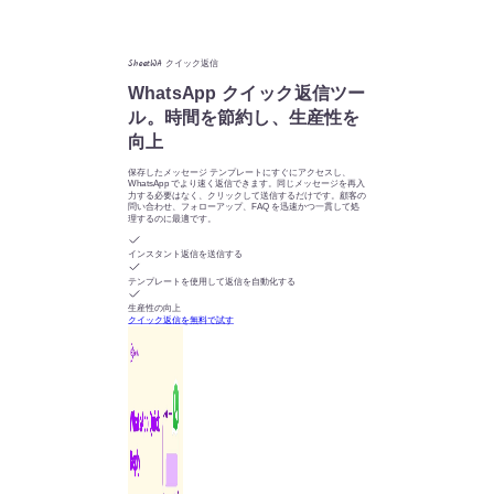
SheetWA クイック返信
WhatsApp クイック返信ツー
ル。時間を節約し、生産性を
向上
保存したメッセージ テンプレートにすぐにアクセスし、
WhatsApp でより速く返信できます。同じメッセージを再入
力する必要はなく、クリックして送信するだけです。顧客の
問い合わせ、フォローアップ、FAQ を迅速かつ一貫して処
理するのに最適です。
インスタント返信を送信する
テンプレートを使用して返信を自動化する
生産性の向上
クイック返信を無料で試す