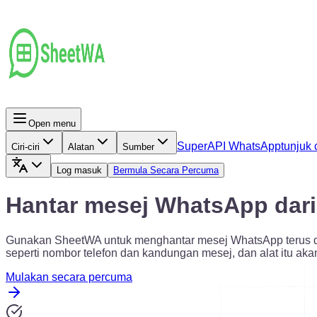
Open menu
Super
API WhatsApp
tunjuk 
Ciri-ciri
Alatan
Sumber
Log masuk
Bermula Secara Percuma
Hantar mesej WhatsApp dari
Gunakan SheetWA untuk menghantar mesej WhatsApp terus dari
seperti nombor telefon dan kandungan mesej, dan alat itu ak
Mulakan secara percuma