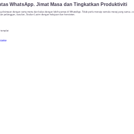
ntas WhatsApp. Jimat Masa dan Tingkatkan Produktiviti
g disimpan dengan serta-merta dan balas dengan lebih pantas di WhatsApp. Tidak perlu menaip semula mesej yang sama—cu
an pelanggan, susulan, Soalan Lazim dengan kelajuan dan konsisten.
 templat
ercuma