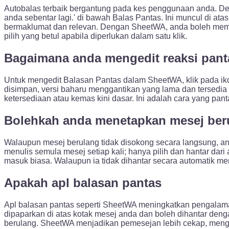
Autobalas terbaik bergantung pada kes penggunaan anda. D
anda sebentar lagi.' di bawah Balas Pantas. Ini muncul di 
bermaklumat dan relevan. Dengan SheetWA, anda boleh memb
pilih yang betul apabila diperlukan dalam satu klik.
Bagaimana anda mengedit reaksi pan
Untuk mengedit Balasan Pantas dalam SheetWA, klik pada ik
disimpan, versi baharu menggantikan yang lama dan tersedia 
ketersediaan atau kemas kini dasar. Ini adalah cara yang pa
Bolehkah anda menetapkan mesej ber
Walaupun mesej berulang tidak disokong secara langsung, 
menulis semula mesej setiap kali; hanya pilih dan hantar dari
masuk biasa. Walaupun ia tidak dihantar secara automatik me
Apakah apl balasan pantas
Apl balasan pantas seperti SheetWA meningkatkan pengalam
dipaparkan di atas kotak mesej anda dan boleh dihantar deng
berulang. SheetWA menjadikan pemesejan lebih cekap, meng