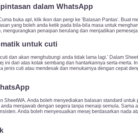
pintasan dalam WhatsApp
buka apl, klik ikon dan pergi ke 'Balasan Pantas'. Buat mes
asan yang boleh anda ketik pada bila-bila masa untuk menghant
, mengurangkan penaipan berulang dan menjadikan pemesejan
matik untuk cuti
bercuti dan akan menghubungi anda tidak lama lagi.' Dalam Sh
j ini dari atas kotak sembang dan hantarkannya serta-merta.
da jenis cuti atau mendesak dan menukarnya dengan cepat de
WhatsApp
 SheetWA. Anda boleh menyediakan balasan standard untuk p
kan anda menjawab dengan segera tanpa menaip semula. Sama
nsisten. Anda boleh menyesuaikan mesej berdasarkan nada atau
k