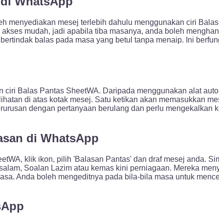
 di WhatsApp
leh menyediakan mesej terlebih dahulu menggunakan ciri Bala
 akses mudah, jadi apabila tiba masanya, anda boleh menghan
rtindak balas pada masa yang betul tanpa menaip. Ini berfung
 ciri Balas Pantas SheetWA. Daripada menggunakan alat auto
hatan di atas kotak mesej. Satu ketikan akan memasukkan mese
 berurusan dengan pertanyaan berulang dan perlu mengekalkan
asan di WhatsApp
A, klik ikon, pilih 'Balasan Pantas' dan draf mesej anda. Sim
rti salam, Soalan Lazim atau kemas kini perniagaan. Mereka 
asa. Anda boleh mengeditnya pada bila-bila masa untuk menc
sApp