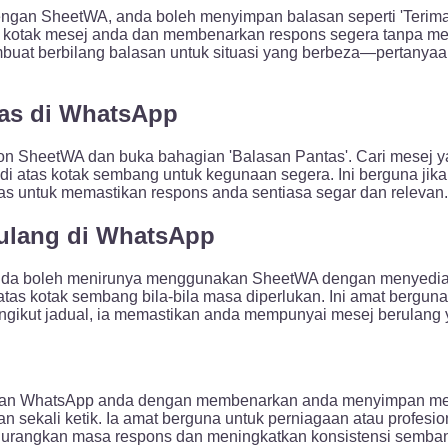
engan SheetWA, anda boleh menyimpan balasan seperti 'Teri
atas kotak mesej anda dan membenarkan respons segera tanpa m
uat berbilang balasan untuk situasi yang berbeza—pertanyaa
tas di WhatsApp
on SheetWA dan buka bahagian 'Balasan Pantas'. Cari mesej y
di atas kotak sembang untuk kegunaan segera. Ini berguna jik
ntas untuk memastikan respons anda sentiasa segar dan relevan.
ulang di WhatsApp
anda boleh menirunya menggunakan SheetWA dengan menyediak
 atas kotak sembang bila-bila masa diperlukan. Ini amat bergun
ngikut jadual, ia memastikan anda mempunyai mesej berulang y
an WhatsApp anda dengan membenarkan anda menyimpan mesej 
an sekali ketik. Ia amat berguna untuk perniagaan atau profe
urangkan masa respons dan meningkatkan konsistensi sembang