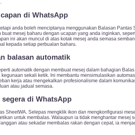
.
ucapan di WhatsApp
 tetapi anda boleh menciptanya menggunakan Balasan Pantas 
 buat mesej baharu dengan ucapan yang anda inginkan, seper
capan ini akan muncul di atas kotak mesej anda semasa semb
al kepada setiap perbualan baharu.
n balasan automatik
rti automatik dengan membuat mesej dalam bahagian Balas Pa
tuk kegunaan sekali ketik. Ini membantu mensimulasikan autom
ban kerja atau mengekalkan profesionalisme dalam komunikasi.
luan atau jadual semasa.
 segera di WhatsApp
as SheetWA. Selepas mengklik ikon dan mengkonfigurasi mese
 ketikan untuk membalas. Walaupun ia tidak menghantar mesej 
langgan atau sekadar membalas rakan dengan cepat, ia menjad