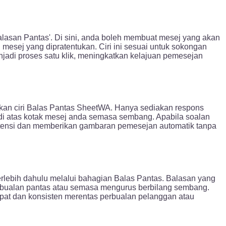
asan Pantas'. Di sini, anda boleh membuat mesej yang akan
esej yang dipratentukan. Ciri ini sesuai untuk sokongan
adi proses satu klik, meningkatkan kelajuan pemesejan
an ciri Balas Pantas SheetWA. Hanya sediakan respons
di atas kotak mesej anda semasa sembang. Apabila soalan
istensi dan memberikan gambaran pemesejan automatik tanpa
lebih dahulu melalui bahagian Balas Pantas. Balasan yang
erbualan pantas atau semasa mengurus berbilang sembang.
at dan konsisten merentas perbualan pelanggan atau