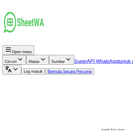
Open menu
Super
API WhatsApp
tunjuk 
Ciri-ciri
Alatan
Sumber
Log masuk
Bermula Secara Percuma
SheetWA Balas Pantas