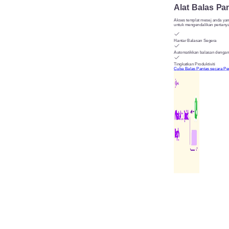
Alat Balas Pa
Akses templat mesej anda yan
untuk mengendalikan pertanya
Hantar Balasan Segera
Automatikkan balasan dengan
Tingkatkan Produktiviti
Cuba Balas Pantas secara P