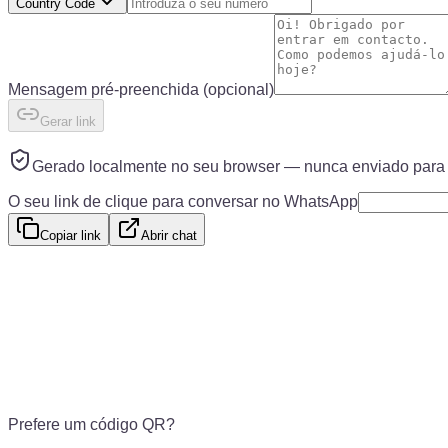
Country Code
Mensagem pré-preenchida
(opcional)
Gerar link
Gerado localmente no seu browser — nunca enviado para 
O seu link de clique para conversar no WhatsApp
Copiar link
Abrir chat
Prefere um código QR?