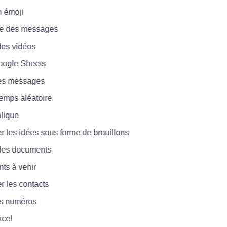
moji
des messages
 vidéos
gle Sheets
 messages
ps aléatoire
que
les idées sous forme de brouillons
s documents
à venir
les contacts
 numéros
l