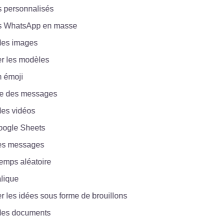
ersonnalisés
hatsApp en masse
s images
les modèles
moji
des messages
 vidéos
gle Sheets
 messages
ps aléatoire
que
les idées sous forme de brouillons
s documents