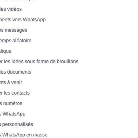
 vidéos
ets vers WhatsApp
 messages
ps aléatoire
ique
les idées sous forme de brouillons
s documents
à venir
les contacts
 numéros
 WhatsApp
ersonnalisés
hatsApp en masse