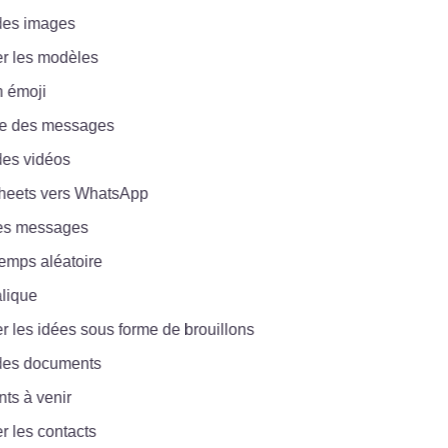
s images
 les modèles
émoji
des messages
 vidéos
ets vers WhatsApp
 messages
ps aléatoire
ique
les idées sous forme de brouillons
s documents
à venir
les contacts