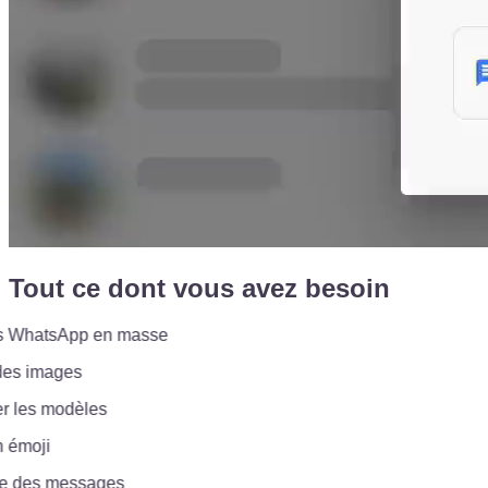
Tout ce dont vous avez besoin
hatsApp en masse
s images
 les modèles
émoji
des messages