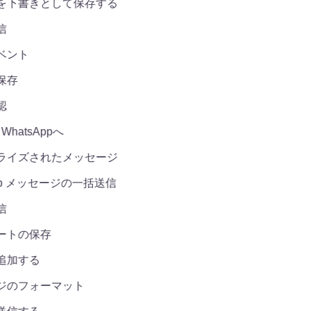
下書きとして保存する
ント
存
hatsAppへ
イズされたメッセージ
pp メッセージの一括送信
トの保存
加する
のフォーマット