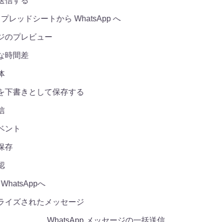
信する
スプレッドシートから WhatsApp へ
のプレビュー
時間差
下書きとして保存する
ント
存
hatsAppへ
イズされたメッセージ
WhatsApp メッセージの一括送信